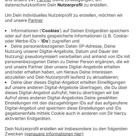
Anzeige
Ein Happy End, aus dem sich auch für den
Bundesligastart in einer Woche viel positive Energie
ziehen lässt, glaubt Torschütze Eric Martel:
Es wird uns einen guten Schwung geben jetzt für
die Saison. Jetzt wissen wir, dass wir bis zum
Ende immer noch die Chance haben, das Spiel
noch zu drehen. Ich glaube, das kann uns Kraft
geben für die Saison.
Martel hatte in Regensburg zunächst in der 96. Minute
für den Effzeh ausgeglichen. Zwei Minuten später traf
Johannesson zum umjubelten Sieg.