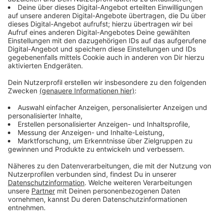
Telefonnummer drunter steht, dann rufe ich ganz
gerne mal spontan an.
Praktisch sei, dass es pandemiebedingt kaum
Repräsentationstermine gebe. So bleibt mehr Zeit,
sich einzuarbeiten.
Anzeige
"Die sind einfach gut!"
Anzeige
Apropos Einarbeitung: "Die sind einfach gut!" sagt
Schulze über ihre Fachbereichsleiter*innen. Ihre
Expertise nimmt sie gerne an, sagt sie. Das sei ihr
Führungsstil: Kooperativ im Dialog.