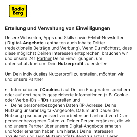
Anzeige
Ich habe sehr wohl gehört, dass man Sorge
hatte, dass im Rathaus jetzt alles anders wird.
So antwortet Schulze auf die Frage, ob da Angst war,
vor der "Grünen", im Rathaus. Und ja, es würde
kontinuierlich anders werden, aber nicht von heute auf
morgen, nicht in ihrem Tempo. Ihr sei wichtig, dass die
Mitarbeiterinnen und Mitarbeiter "mitgehen".
Der Amtsantritt während einer Pandemie mache vieles
schwerer, und einiges leichter: Die Kontakte zu den
Bürgern könne sie nicht herstellen, wie gewünscht.
Aber:
Ich bekomme viele Emails und wenn eine