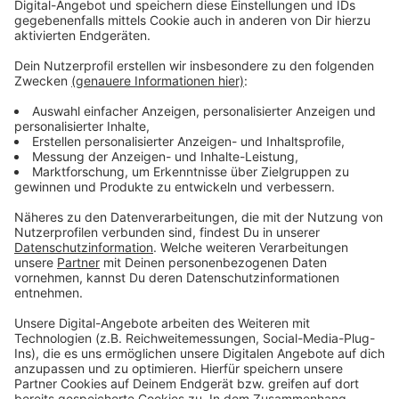
Grundsätzlich appelliert die Polizei auf Kostümen mit
täuschend echt aussehenden Waffenattrappen zu
verzichten, dies könne zu unangenehmen und
gefährlichen Verwechslungen führen.
Anzeige
Und auch im Bergischen wird der Sessionsauftakt
gefeiert. In Engelskirchen zum Beispiel eröffnet die
KG Närrische Oberberger die Session um 11 Uhr 11 am
Festplatz der KG neben dem Aggertalgymnasium.
Eine Übersicht über den Sessionsauftakt im
Bergischen gibt es hier:
https://www.radioberg.de/artikel/die-