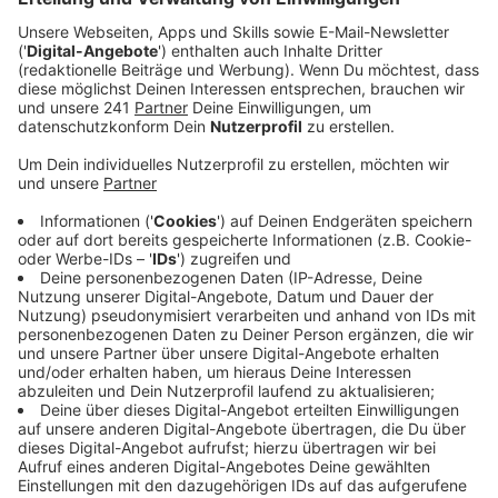
Verteilung der Menschenmassen im Kwartier
Latäng.
Veröffentlicht: Freitag, 11.11.2022 06:44
Anzeige
Mit mehreren Sperr- und Kontrollstellen soll verhindert
werden, dass zu viele Menschen gleichzeitig ins
Viertel strömen.
Stadtdirektorin Andrea Blome appelliert an die
Feiernden sich respektvoll zu verhalten. Die
Mitarbeiter des Ordnungsdienstes seien angewiesen
konsequent gegen Vermüllung, Wildpinkler und
übermäßigen Alkoholskonsum vorzugehen.
In den Hotspots sollen mehrere Hundert zusätzliche
WC-Anlagen oder Urinale aufgestellt werden.