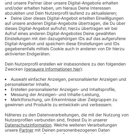
die hab ich vorher bei 20, 30 Motorradtouren auf
der gleichen Strecke nicht gesehen. Einfach
entspannt genießen.
Uwes größte Sorge ist dabei aber nicht etwa, dass
sein 60 Jahre alter Traktor aufgibt:
Ich habe eher die Befürchtung, dass mein
Rücken sich zwischendurch bemerkbar macht.
Auch wenn ich einen extra gepolsterten Sitz
habe, das lange Fahren geht echt in den Rücken.
Aber wir haben schon überlegt, dass wir uns
Abends halt bewegen und ein bisschen
Gymnastik machen und so weiter. Auch ein paar
Spiele haben wir mit dabei.
Geschlafen wird in einem Klappwohnwagen, den ein
Trecker als Anhänger zieht. Wo sie den abends