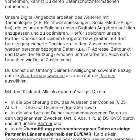
abstellen und schlafen, ist nicht wirklich durchgeplant.
Aber das mache die Reise auch zu einem echten
Abenteuer, meint Reimund. Die Rückkehr in Bergisch
Gladbach ist für den 03.08. geplant. Aber warum
nehmen die beiden so eine anstrengende Reise auf
sich? Zum einen wollte Uwe schon immer mal die
Heimat seiner Eltern in Polen kennenlernen, auf der
anderen Seite will er zusammen mit Reimund auf den
Verein "Hits fürs Hospiz" aufmerksam machen.
Anzeige
Tuckern für den guten Zweck
Anzeige
Gemeinsam sammeln die beiden auf ihrer Reise
Spenden für den Verein, um schwerkranken Kindern