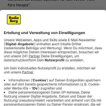
fürs Hospiz".
Veröffentlicht:
Montag, 01.07.2024 16:24
Anzeige
Für die rund 1.200 Kilometer lange Strecke hin und
zurück haben die beiden Männer rund vier Wochen
eingeplant. Jeden Tag wollen sie rund 6 bis 8 Stunden
auf den Treckern sitzen und etwa 60 bis 80 Kilometer
zurücklegen. Trecker sind die große Leidenschaft der
beiden Männer und sie lieben es, gemütlich unterwegs
zu sein:
Diese Langsamkeit und das Genießen der
Umgebung! Als wir ne Probefahrt gemacht
haben... das war unglaublich, man sieht Sachen,