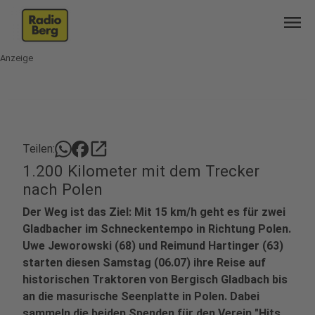
menu
Anzeige
open_in_new
Teilen:
1.200 Kilometer mit dem Trecker
nach Polen
Der Weg ist das Ziel: Mit 15 km/h geht es für zwei
Gladbacher im Schneckentempo in Richtung Polen.
Uwe Jeworowski (68) und Reimund Hartinger (63)
starten diesen Samstag (06.07) ihre Reise auf
historischen Traktoren von Bergisch Gladbach bis
an die masurische Seenplatte in Polen. Dabei
sammeln die beiden Spenden für den Verein "Hits