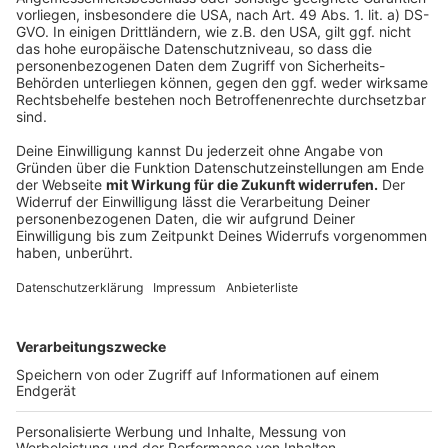
Wünsche zu erfüllen. Hinten auf dem Klappwohnwagen
sind dafür extra Sticker und QR-Codes angebracht, die
direkt zu der Aktion und dem Spendenaufruf führen.
Also wenn ihr die beiden knallroten Trecker seht, dann
einfach mal einscannen! Außerdem stellt der Verein
"Hits fürs Hospiz" am Samstag (06.07.) einen
Infostand am EDEKA in Bergisch Gladbach-Sand auf.
Hier starten Uwe und Reimund um 10 Uhr in Richtung
Polen und werden auf den ersten Kilometern von
weiteren Treckern begleitet. Mehr Infos und den
Spendenaufruf findet ihr außerdem
hier
.
Anzeige