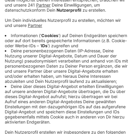
beim Kreis und den Kommunen landen. Insgesamt
werden es sieben Millionen Euro mehr sein, als in
diesem Jahr.
Veröffentlicht:
Donnerstag, 07.11.2019 14:26
Anzeige
Insgesamt fließen an den Kreis und die Kommunen 132
Millionen Euro. Die größten Summen dabei gehen mit
deutlich mehr als 40 Millionen Euro an den Kreis und
die Stadt Bergisch Gladbach. Dahinter folgt Rösrath.
Den geringsten Betrag bekommt Odenthal. Im
Vergleich zum Vorjahr machen aber nicht alle
Kommunen ein Plus. In Kürten und Leichlingen gibt es
weniger Geld als in diesem Jahr. Neben dem Plus in
den Kassen können sich die Kommunen auch über eine
Neuerung freuen, im kommenden Jahr dürfen sie