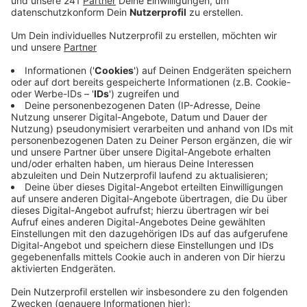
Veröffentlicht:
Montag, 11.12.2023 10:07
Anzeige
Nach dem zweiten Adventswochenende zeigt sich in
der Region ein sehr unterschiedliches Bild. Insgesamt
ist der
große Durchbruch noch nicht spürbar gewesen.
Nach den Schnäppchentagen rund um Black Friday und
Cyber Monday war es zum Wochenende hin vielfach
ruhiger in den bergischen Kommunen. Hinzu kam das
schlechte Wetter am Samstagnachmittag. Generell
berichten die Händler über weiterhin sehr
preisbewusste Kunden- in der Woche vor dem zweiten
Advent waren personalisierbare Geschenke und Do-It-
yourself Produkte sehr beliebt. Premiumartikel bleiben
die Ausnahme.