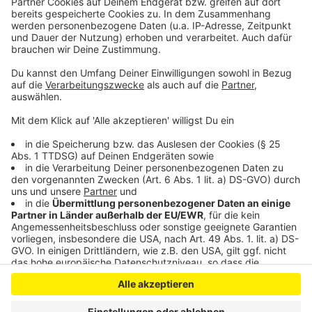
Gummersbach und Hückeswagen (Ihr wisst wo ?). Und
wenn ich mit beiden runtergekurbelten Fenstern
wegen der fehlenden Kühlung durchs Bergische
brause, fühle ich mich 20 Jahre jünger. Und bitte: Was
kann man von einem Auto mehr erwarten?
Anzeige
Anzeige
Anzeige
Anzeige