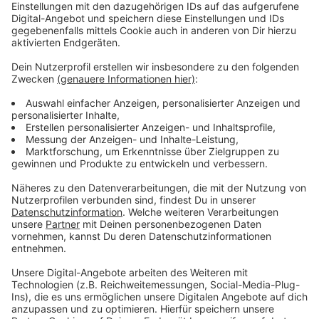
siehe da: Sie wachsen und wachsen. Leider habe ich in
der Planung vor lauter Bohnenglück die Ferien
vergessen. Und nun stehe ich ab und zu da auf dem
einsamen Schulhof mit Wasserflaschen in der Hand.
Die Erde ist aber oft nass... Liebe Kids, wenn Ihr das
jetzt lest: Ich bin meeeega stolz auf euch!!!
Womit bist du gerade am häufigsten unterwegs?
In den Sommerferien tausche ich oft meine
Familienkutsche gegen den 20 Jahre alten Corsa
meiner ältesten Tochter. Sie fährt mit meinem Auto
ihre Schwestern und deren Freundinnen zum Freibad,
und ich sitze auf dem Weg zur Arbeit in einem Auto mit
purem Fahr-Erlebnis: Kein Radio, keine Automatik, keine
Anfahrhilfe, keine Rückfahrkamera, kein Piepen, keine
Klimaanlage. Dafür bekomme ich jeden Parkplatz, auch
in den engsten Tiefgaragen in Wipperfürth,