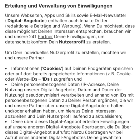
Wo findet Ihr mich in letzter Zeit öfter?
Auf einem Schulhof einer Grundschule in Hückeswagen
in geheimer Mission. Dort habe ich im gerade
vergangenen Schuljahr eine Lese-AG geleitet. Wir
haben viel gespielt und gelacht - und Bohnen
gepflanzt. Denn wer die Karte in der Eisdiele oder eine
Pflanzanleitung lesen kann, ist schon mal fit für den
Alltag. Wir haben alle ganz brav mit Hilfe des Buchs
"Kasimir pflanzt Bohnen" unsere Töpfchen befüllt. Da
wir noch ein paar Bohnen übrig hatten, haben wir sie
einfach mal heimlich in die Erde neben einem Baum auf
dem Schulhof gesteckt. Was soll ich sagen: Die Kinder
sind der Hammer! Sie haben nicht nur größtenteils ihre
Bohnen zu Hause zum Wachsen bekommen. Sie haben
auch die Freilandschulhofbohnen immer mal heimlich
im Vorbeigehen aus ihren Trinkflaschen gegossen. Und