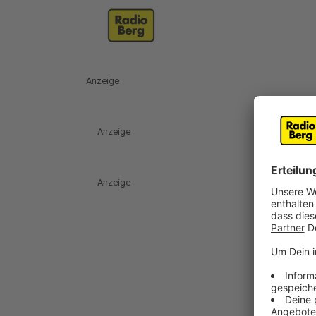
Anzeige
Anzeige
Anzeige