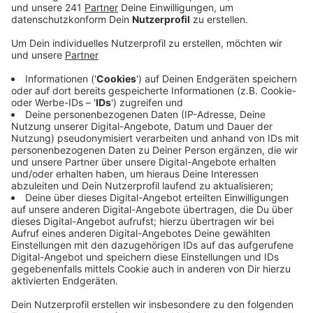
Anzeige
Es war wohl die größte sportliche Herausforderung in
25 Jahren Radio Berg. Moderator Basti Wirtz hat
ganze drei Stunden gestrampelt und damit seine
Wette gegen Morgenmoderatorin Michi Arlt
gewonnen. Die hatte ihm das nicht zugetraut hatte.
Doch mit der vielfältigen Unterstützung der Hörer hat
Basti es geschafft: Nach 11.111 Sekunden flossen
sogar ein paar Freudentränen - vor Erleichterung.
Könnt ihr euch nochmal anschauen!
Anzeige