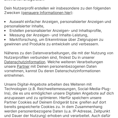
Eine WM im Advent - oder anders gesagt: Morgens ein
Türchen aufmachen und später ein Törchen
draufmachen. Die WM in Katar ist die absurdeste aller
Zeiten und es fährt auch gefühlt nur hin, wer unbedingt
hinfahren muss. Einige unserer größten WM- und
Fußball-Helden gucken sich das Ganze mit uns aus der
Ferne an und haben eine eigene Chatgruppe
gegründet. Sie trägt den Namen "Drei Ecken, ein Elfer".
Jogi Löw, Lothar Matthäus, Mario Basler, Oliver Kahn
und viele mehr geben täglich ihren Senf zur WM.
Anzeige
Anzeige