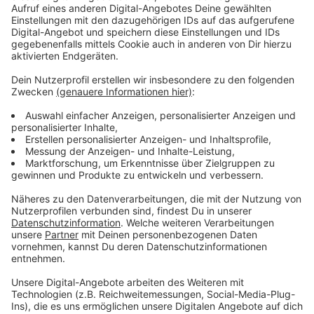
der bergische Aprilregen spült anscheinend immer
wieder Schnecken oder andere gefräßige Tierchen in
meinem Beet hoch. Wer auch immer sich noch vor mir
an meinen Radieschen erfreut, er versteckt sich
ziemlich gut, ich konnte jedenfalls immer nur das
Ergebnis der Fressorgie begutachten. Nun, es steht zu
befürchten, dass mein Salat als nächstes dran ist, aber
auch nur, wenn er die Hagelschauer überlebt, die in den
letzten Tagen immer wieder übers Land gezogen
sind…
Was machst du aktuell in deiner Freizeit:
Wenn ich nicht draußen im Garten werkele, sitze ich
gerne in meinem Sessel zum Entspannen. Im Moment
gerne mit Häkelzeug und meinen „Freunden“ aus
„Downton Abbey“. Ich sehe mir gerade noch mal die
Serie an, die Anfang des 20. Jahrhunderts das Leben in
einem englischen Herrenhaus schildert. In Zeiten