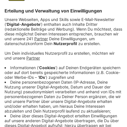
Worüber hast du dich zuletzt gefreut?
Gefreut habe ich mich total, als sich die ersten
winzigen Tomatenpflänzchen auf meiner Fensterbank
Richtung Sonne gereckt haben.Die Saison beginnt und
ich freue mich darauf, in meinem Gemüsegarten den
Pflanzen beim Wachsen zuzuschauen.
Sogar meiner
Teenie-Tochter hat das Wunder des Lebens einen
kleinen Jubelschrei abgerungen, als sie die ersten
Pflänzchen gesehen hat.
Worüber hast du dich zuletzt geärgert?
Freud und Leid liegen ja beim Gärtnern bekanntlich
ziemlich nah beieinander…Zwischenzeitlich habe ich
auch schon ein paar Sachen in mein Hochbeet gesät
und gepflanzt. Radieschen z. B. und Salat. Der Salat
gedeiht prächtig, aber die Radieschen…Wer frisst denn
da immer das frische Grün ab? So wird das nie was und