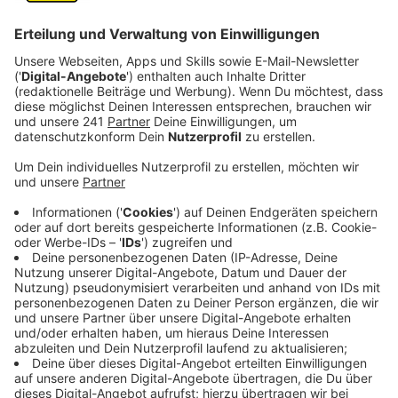
Dein aktueller Lieblingsort?
Ist seit meinem Urlaub im Januar der Lorbeerwald auf
La Palma. Ich kann gar nicht in Worte fassen, wie
unfassbar schön es da war. Dieser Geruch, dieses Grün.
Das muss man erlebt haben! Fotos und Videos können
das gar nicht so wiedergeben. Mit den vielen
Schluchten, kleinen Trampelpfaden und Steilwänden
war das Wandern dort wirklich ein Abenteuer. Ich habe
mich absolut frei gefühlt. Das war noch so unberührt
und ursprünglich dort, da kann man richtig zur Ruhe
kommen. Tatsächlich hätte ich mich auch nicht
gewundert, wenn auf einmal ein kleiner Raptor – also
ein Dinosaurier – in den Farnen aufgetaucht wäre. Das
sah wirklich aus wie in einem Jurassic Park Film.
Was liest Du gerade und warum?