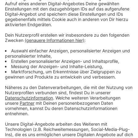
„Der Augenjäger“ von Sebastian Fitzek. Einfach, weil
ich Psychothriller total gerne mag. Wobei Lesen bei
mir zurzeit definitiv zu kurz kommt. Daher weiche ich
notgedrungen auf Hörbücher aus – da ist meine
Bibliothek gerade ebenfalls voll mit Sebastian Fitzek.
Auch, weil die Bücher von einer der für mich
großartigsten Stimmen überhaupt gelesen werden:
Von Simon Jäger. Der könnte mir alles vorlesen und ich
wäre begeistert: Kochrezepte, Strickmuster,
Wegbeschreibungen – völlig egal, Hauptsache er liest.
Dein bester Moment OFF AIR?
War der Besuch von Flash hier bei uns in der Redaktion!
Flash ist ein Labradoodle, er kommt ab und zu mit
Kollege David Bosbach in die Redaktion. Neulich war er
im Frühdienst mit dabei. Und das hat mir die Arbeit
sowas von versüßt. Es geht echt nicht viel über
Hundekuscheln am frühen Morgen. Wenn ihr Flash auch