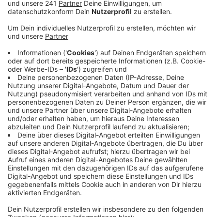
Aktionen zum Geburtstag des Grundgesetzes.
Veröffentlicht:
Donnerstag, 23.05.2024 10:20
Anzeige
"Die Würde des Menschen ist unantastbar", "Alle
Menschen sind vor dem Gesetz gleich" - Das
sind Artikel aus dem Grundgesetz und die sind aktuell
in Wermelskirchen zu lesen - geschrieben auf großen
Bannern am Rathaus und auf Brücken in der Stadt. In
Marienheide halten heute Bürgerinnen und Bürger am
Nachmittag am Kreisverkehr auf der Hauptstraße
selbst gestaltete Schilder zum Grundgesetz hoch und
in Gummersbach gibt es morgen ab 17:30 Uhr einen
öffentliche Lesung auf dem Lindenplatz. Angesichts
der Angriffe der AfD auf die Demokratie sei es wichtig
an die gemeinsamen Grundwerte zu erinnern, so die