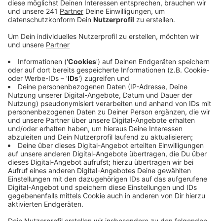
Schritt voran.
Veröffentlicht:
Mittwoch, 15.09.2021 09:53
Anzeige
Heute wurden mit Schwertransportern die ersten
großen Stahlträger mit einer Länge von 20 Metern
geliefert, bis Ende der Woche sollen 1100 Tonnen
Stahl für die Brücke ankommen. Sie werden am
Rheinufer zu einer fast 70 Meter langen Konstruktion
zusammengeschweißt, die im Januar auf die
Brückenträger gehievt werden soll.
Außerdem werden im Januar Bauteile mit Schiffen
geliefert, die wegen ihrer Größe nicht über die Straße
transportiert werden können, heißt es vom
Projektmanager.