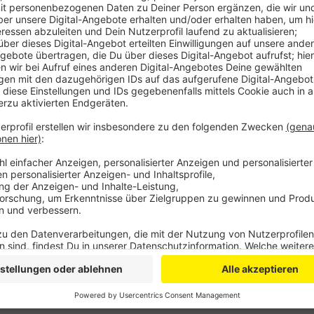
Anzeige
Dort wird die Baustelle für die ersten Sanierungsma
eingerichtet. Voraussichtlich um 15 Uhr sollen wiede
am Freitag geht es dann mit der Einspurigkeit zwis
von etwa 9 bis 15 Uhr.
Anzeige