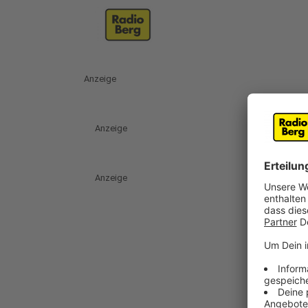
Anzeige
Anzeige
Anzeige