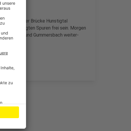
ßnahmen an der Brücke Hunstigtal
r beide verengten Spuren frei sein. Morgen
chen Bielstein und Gummersbach weiter-