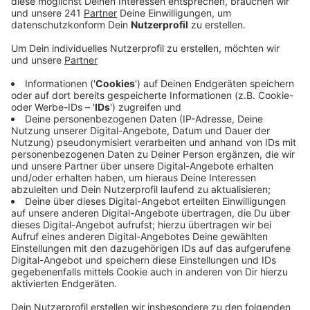
während der Arbeiten nun eine Absage erteilt.
Veröffentlicht:
Freitag, 23.02.2024 13:22
Anzeige
Es sollte ursprünglich geprüft werden, ob der
Standstreifen in Richtung Köln ab der Holzbachtal-
Brücke für die Abbieger der Ausfahrt in Untereschbach
geöffnet werden kann, damit der Verkehr besser
fließt. Kann er nicht, sagt die Autobahn GmbH. Denn
die Freigabe sei nur dann erlaubt, wenn die Autobahn
später ausgebaut werden soll. In diesem Fall würde
das einen sechsspurigen Ausbau zwischen
Untereschbach und Overath meinen. Der ist aber nicht
geplant, also bleibt der Standstreifen tabu.
Außerdem habe sich die Autobahn GmbH für die lange