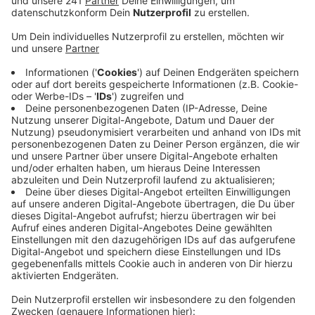
Veröffentlicht:
Mittwoch, 03.12.2025 07:56
Anzeige
Betroffen ist der Bereich der Wiehltalbrücke – also
der Streckenabschnitt zwischen den Anschluss-
Stellen Gummersbach und Bielstein in beiden
Richtungen. In dieser Zeit erledigt die Autobahn GmbH
dort Markierungs- und Beschilderungs-Arbeiten für
den LKW-Verkehr. Der muss sich unbedingt an
bestimmte Vorgaben für Gewicht und Abstand halten
– sonst droht eine Sperrung der Brücke.
Neben der Autobahn sind auch zwei Auffahrten dicht:
In Gummersbach in Fahrtrichtung Köln und in Bielstein
in Richtung Olpe. Der Verkehr wird über die U40 und die
U67 umgeleitet.