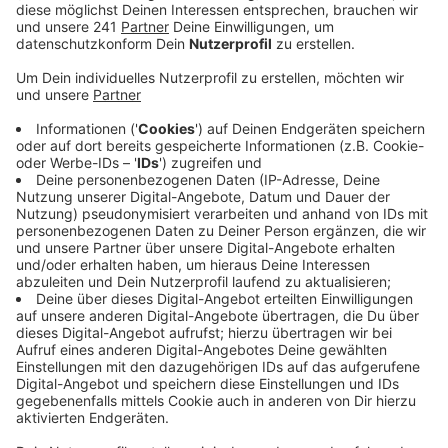
Fahrrädern die B 55 in Wiedenest gegen 11:10 Uhr
überqueren. Dabei sind die Mädchen von einem 67-
jährigen Ford Transit Fahrer erfasst und schwerst
verletzt worden.
Veröffentlicht:
Samstag, 29.07.2023 21:35
Anzeige
Das achtjährige Mädchen aus Siegen ist noch am
Unfallort reanimiert und danach in das Gummersbacher
Klinikum gebracht worden. Das siebenjährige Mädchen
aus Bergneustadt ist mit einem Rettungshubschrauber
in eine Siegener Klinik geflogen worden. Die achtjährige
ist bei dem Umfall so schwer verletzt worden, dass
sie im Krankenhaus verstorben ist. Nach derzeitiger
Einschätzung der Ärzte besteht bei der Siebenjährigen
keine Lebensgefahr.