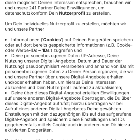
kostet ein klassisches Monats-Ticket für Fahrten
innerhalb von Köln und Bonn inzwischen rund 140
Euro.
Veröffentlicht:
Dienstag, 17.03.2026 09:59
Anzeige
Damit ist es das teuerste Monats-Ticket aller
untersuchten Städte. Viele Menschen aus dem
Rheinisch-Bergischen und Oberbergischen Kreis
nutzen den Verkehrsverbund Rhein-Sieg und sind
innerhalb von Köln und Bonn unterwegs. Für sie lohnt
sich laut ADAC deshalb oft ein genauer Blick auf die
Ticketwahl. Denn mit 63 Euro im Monat ist das
Deutschland-Ticket in vielen Fällen deutlich günstiger
als klassische Monats-Tickets der Verkehrsverbünde.
Der ADAC empfiehlt deshalb zu prüfen, ob sie