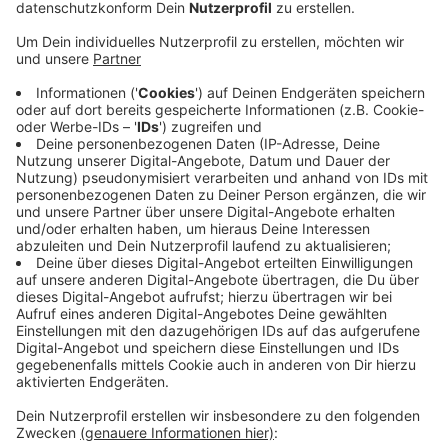
Anzeige
Eine Kinderärztin in Engelskirchen eröffnet ihre Praxis
neu am Lepperhammer, ein Kinderarzt in Waldbröl
unterstützt eine bestehende Praxis. Das ist eine
große Hilfe für uns, sagt Björn Hoffmann vom
Berufsverband Kinder- und Jugendärzte im
Oberbergischen. Aber trotzdem nur ein Tropfen auf
den heißen Stein. Der Grund: Junge Ärzte zieht es
vermehrt in die Stadt und in die Festanstellung in
Kliniken. Damit sich das ändert muss die
Selbstständigkeit mit einer eigenen Praxis wieder
attraktiver werden, sagt Hoffmann: Dazu gehöre auch
eine stärkere finanzielle Förderung bei Praxisgründung.
Anzeige