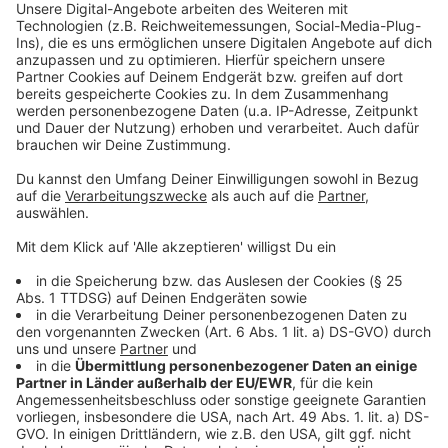
Anzeige
Wir benötigen Ihre
Zustimmung, um den YouTube
Video-Service zu laden!
Wir verwenden einen Service eines
Drittanbieters, um Videoinhalte
einzubetten. Dieser Service kann
Daten zu Ihren Aktivitäten
sammeln. Bitte lesen Sie die
Details durch und stimmen Sie der
Nutzung des Service zu, um dieses
Video anzusehen.
Mehr Informationen
Eine der ausgekoppelten Singles von Justin