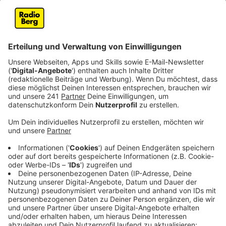
Veröffentlicht:
Mittwoch, 13.03.2024 07:33
Anzeige
Vier Jahre hat Justin Timberlake am neuen Album
gesessen. Das hat der Weltstar dem Talkmaster
Jimmy Fallon erzählt. Nun ist seine Platte "Everything I
Thought It Was" auf dem Markt. Mit 18 Liedern auf
über 75 Minuten Länge bestückt, haben Fans von
Timberlake erst einmal Feiertagsstimmung entfachen
lassen können. Worauf man sich freuen kann? Einen
Song mit seiner alten Boyband *NSYNC, der "Paradise"
heißt. Generell sagen Kritiker und Experten, dass er mit
diesem Album zu seinen Anfangszeiten musikalisch
zurückkehren will und möchte. Eine der Lead-Singles
beispielsweise - "Selfish" - ist eine sanfte R&B-
Ballade, die Timberlake gut zu verkörpern scheint.