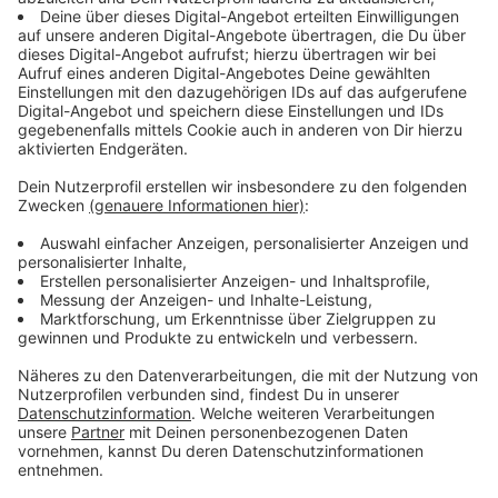
Mit 43 Jahren ist er nun wieder vollends zurück. Einige
Jahre blieb es ja wirklich ruhig um den Jungen aus
Memphis, Tennessee. Neues Album, bald folgt eine
Welttournee - auch mit Stops in Deutschland - und
viel mehr Auftritte in der Öffentlichkeit. Wird das
Album die Charts rocken? Gut möglich.
Anzeige
Das neue Album von Justin Timberlake zum
Durchhören
Anzeige
Anzeige
Timberlakes neue Single "Selfish"