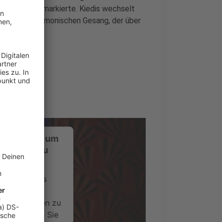
as Quartett markierte. Kiedis wechselt
d seinem harmonischen Gesang, der über
nd prägte.
ustimmung, um
-Service zu
ervice eines
ideoinhalte
ce kann Daten zu
 Bitte lesen Sie