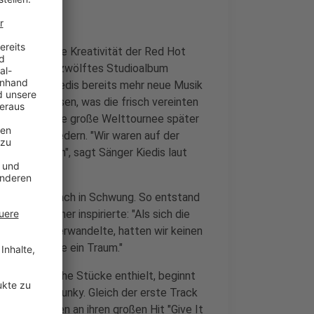
sciante hat die Kreativität der Red Hot
s im März ihr zwölftes Studioalbum
n Anthony Kiedis bereits mehr neue Musik
 ein Teil dessen, was die frisch vereinten
 Jahr und eine große Welttournee später
teren 17 Liedern. "Wir waren auf der
h immer waren", sagt Sänger Kiedis laut
Peppers demnach in Schwung. So entstand
hen Metapher inspirierte: "Als sich die
nterwäsche verwandelte, hatten wir keinen
n. Es war wie ein Traum."
atmosphärische Stücke enthielt, beginnt
ht weniger funky. Gleich der erste Track
 Erinnerungen an ihren großen Hit "Give It