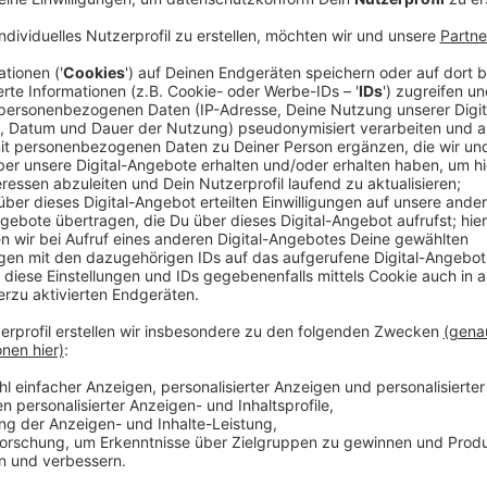
Anzeige
(dpa) - Der Wiedereinstieg ihres Gitarristen John Fru
Chili Peppers befeuert. Als die Band aus Los Angele
"Unlimited Love" veröffentlichte, kündigte Frontman
"in näherer Zukunft" an. Denn die 17 Tracks waren nur
Chili Peppers aufgenommen hatten. Ein gutes halbes
erscheint nun "Return Of The Dream Canteen" mit wei
Suche nach uns selbst als die Band, die wir eigentlic
Promo-Text zum Album.
Beim Spielen alter Songs kamen die Red Hot Chili 
neue Musik, was den 59-Jährigen zu einer ungewöhnlic
Zeit in einen elastischen Bund wie bei übergroßer U
Grund mehr, mit dem Schreiben und Rocken aufzuhöre
Während "Unlimited Love" viele melancholische und 
der neue Longplayer zunächst etwas rockiger und nic
klingt unverkennbar nach den Chili Peppers und weckt