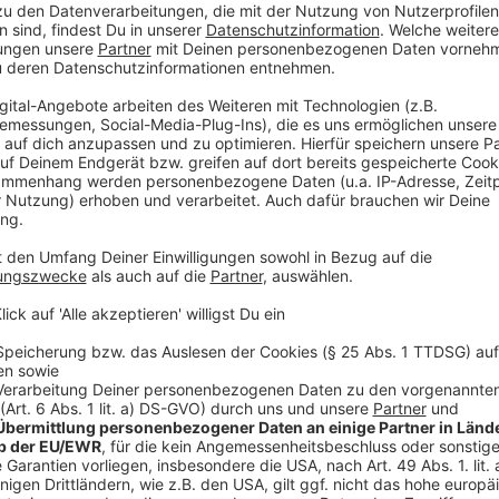
Away", der 1991 den kommerziellen Durchbruch für d
auf "Tippa My Tongue" zwischen Sprechpassagen un
die Jahre einige der erfolgreichsten Songs dieser Ba
Anzeige
Anzeige
Wir benötigen Ihre Z
den YouTube Video
laden!
Wir verwenden einen S
Drittanbieters, um V
einzubetten. Dieser Servi
Ihren Aktivitäten sammeln.