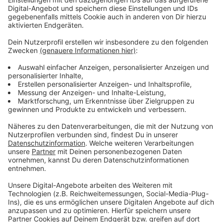
war ich ja quasi immer unterwegs. Mittlerweile haben
wir wieder mehr Kontakt und ich freue mich, dass es
endlich mit der Kollaboration geklappt hat", erklärt
Schulz der "Abendzeitung". Mit ihm ist auch die neue
Single "One More Time" entstanden.
Anzeige
Generell wünscht sich Schulz, bald wieder auf Tour
gehen zu dürfen. Wie wahrscheinlich jeder andere
Künstler auch. Das vierte Album "IIII" würde der DJ
dabei mit Sicherheit auch zu seinem Besten geben.
Was ihm aber viel wichtiger ist als das Touring, bleibt
die Gesundheit. "D
as größte Ziel ist es in dieser
schwierigen Zeit gesund zu bleiben. Das wünsche ich
mir wirklich für jeden Einzelnen", so Schulz. Bis der
Mann mit den 60 Sonnenbrillen wieder unterwegs ist,
vergnügen wir uns also an "IIII".