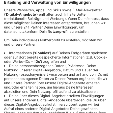
"Vier Jahre sind verhältnismäßig wirklich lange. Es sind
in der Zeit fast 50 Tracks entstanden", sagt Robin
Schulz gegenüber der "Abendzeitung" zu seinem neuen
Album "IIII", das seit dem 26. Februar auf dem Markt
ist. Es beinhaltet 17 Songs, zwei davon sind schon in
den vergangenen Monaten in aller Munde gewesen:
"Speechless feat, Alida" und "Rather Be Alone feat.
Erika Sirola". Beide Tracks kommen allein bei Spotify
auf knapp 500 Millionen Wiedergaben.
Anzeige
Als Feature Act ist Felix Jaehn mit von der Partie.
"
Felix und ich kommen sehr gut miteinander klar. Wir
hatten eine Weile keinen Kontakt, was auch wohl an
dem hektischen Tourleben vor Corona gelegen hat. Da