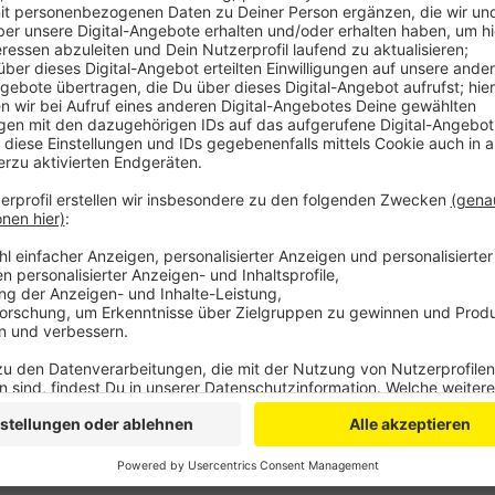
Anzeige
Und auch in den Förderschulen gehen die Jüngsten w
Die Lehrer-Gewerkschaft GEW bezweifelt stark, dass 
möglich ist. Durch deutlich erhöhten Kontrollbedarf
sei das sowieso schon unzureichende Lehrpersonal no
vom Ministerium veranschlagten 20% Ausfall der Risi
realistisch. Sie spricht von 20 bis 50% Ausfall an m
Anzeige