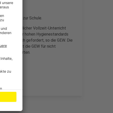
ieder normal zur Schule.
ein tatsächlicher Vollzeit-Unterricht
 bei den weiter hohen Hygienestandards
ch zusätzlich gefordert, so die GEW. Die
kogruppe hält die GEW für nicht
anchen Standorten.