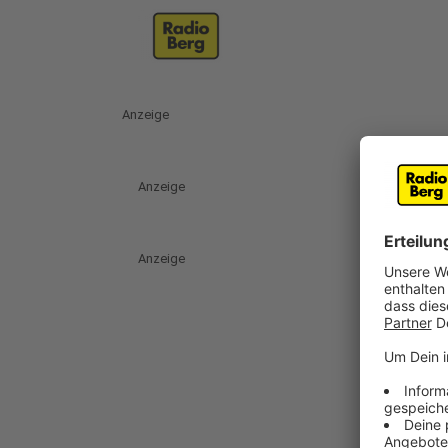
Anzeige
Anzeige
Anzeige