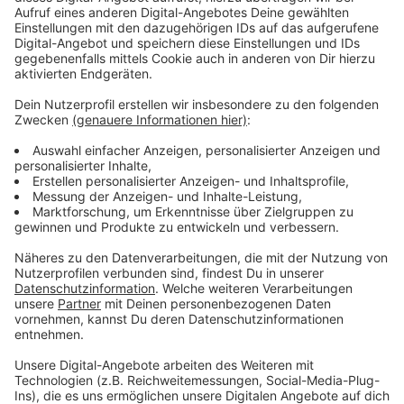
zusammenklöppeln kann.
Aber gut, ich habe es dann einfach mal probiert.
Also bin ich der alten Dame in ihre Wohnung gefolgt
und dann sah ich sie: eine Heizung, eingepfercht in
einen dunklen Schrank- die Türen standen
sperrangelweit auf. Von außen erinnerte mich die
Heizung an den Maschinenraum eines
Kreuzfahrtschiffes. Vier Regler, die alle aussahen, als
würden sie mir sagen wollen: „Wehe, du drehst an mir
herum. Dann kannst du was erleben!“
Das Risiko wollte ich definitiv nicht eingehen und habe
deswegen meine Vermieterin über WhatsApp
angeschrieben, die auch mir schon in vielen Situationen
helfen konnte. Sie hat sich dann darum gekümmert,
dass innerhalb von zwanzig Minuten ein
Heizungsinstallateur vor Ort war und im Handumdrehen
den „Dampfer“ wieder flottgemacht hat.