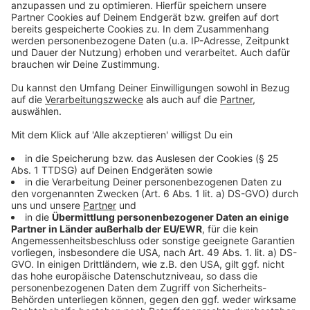
Ich war sehr erleichtert, dass das Problem schnell
behoben werden konnte. Und meine Nachbarin auch.
Ich wollte gerade zurück in meine Wohnung, da zog sie
mich am Ärmel und flüsterte mit leuchtenden Augen
ganz leise: „DANKE.“
Mein Tag war gerettet. In dieser Situation habe ich
einfach wieder gemerkt, wie schön es ist, wenn man
füreinander da ist.
Anzeige
Anzeige