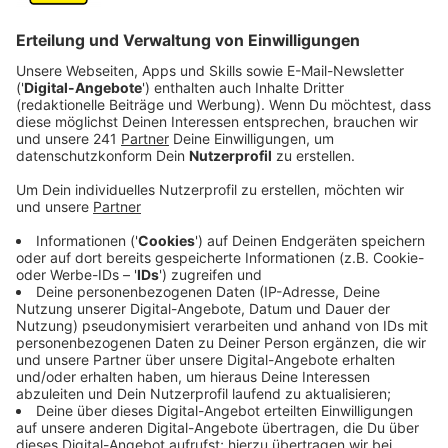
Anzeige
Kennt ihr das Gefühl, wenn euch jemand für etwas
dankbar ist und dabei ein Leuchten in den Augen hat?
Bei der Vorstellung bekomme ich jetzt immer noch
Gänsehaut. Ist mir vor ein paar Tagen mit meiner 86-
jährigen Nachbarin so passiert.
Sie stand plötzlich zusammen mit einer Pflegerin ihres
Pflegedienstes vor meiner Wohnungstür und klagte
über ihre Heizung. Irgendetwas stimme damit nicht
und ihr sei ganz kalt.
Am Anfang habe ich etwas gezögert. Ihr müsst wissen:
ich bin schon froh, wenn ich einen Nachtschrank von
Ikea, der aus fünf Teilen besteht, irgendwie