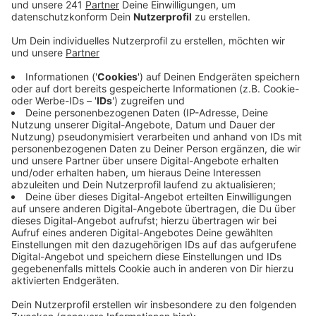
Trotzdem hat es am Abend in Waldbröl einen
größeren – vermutlich wetterbedingten Einsatz
gegeben.
Veröffentlicht:
Mittwoch, 13.09.2023 06:19
Anzeige
In Waldbröl-Geinigen hat der Keller eines Einfamilien-
Hauses gebrannt. Die Ursache dafür war vermutlich ein
Blitzeinschlag, sagt die Feuerwehr. Der Alarm war
gegen 22 Uhr eingegangen, neben Kräften aus
Waldbröl sind auch Einheiten aus Thierseifen und
Morsbach-Lichtenberg ausgerückt. Insgesamt waren
rund 50 Einsatzkräfte vor Ort und die hatten auch gut
zu tun, sagt die Leitstelle. Verletzte hat es durch das
Feuer nicht gegeben. Nach guten anderthalb Stunden
war der Brand gelöscht und die Feuerwehr konnte