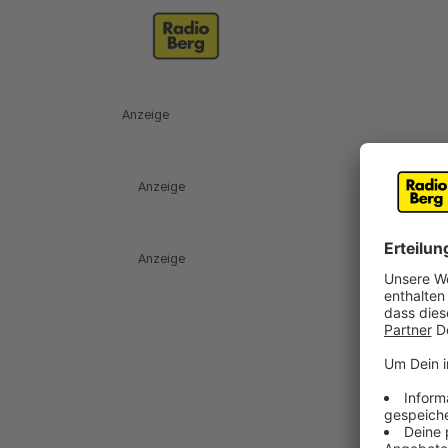
Anzeige
Anzeige
Anzeige