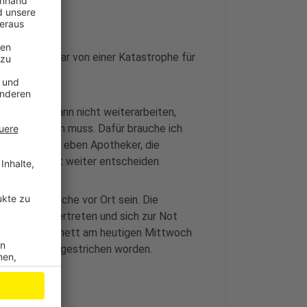
 spricht sogar von einer Katastrophe für
rchkommen:
f. Und der kann nicht weiterarbeiten,
heiden helfen muss. Dafür brauche ich
atürlich auch eben Apotheker, die
tendlich nicht weiter entscheiden.
nden die Woche vor Ort sein. Die
ollen sie vertreten und sich zur Not
das Bundes-Kabinett am heutigen Mittwoch
nkt ist aber gestrichen worden.