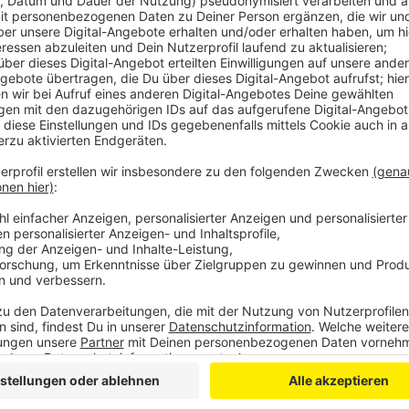
Anzeige
Oberbergs Vertrauens-Apotheker Sebastian Gissinger
unser Gesundheits-System, sollte der Vorschlag du
Sie haben jemanden, der vorne arbeitet. Im Verkau
weil er auf den Apotheker wartet, der beim Entsc
Leute, die sich auskennen und dafür brauche ich n
entscheiden. Und das kann und will eine PTA letz
Laut der Pläne müssten Apotheker nur noch acht Stu
Pharmazeutisch-Technisch-Angestellten, kurz PTAs, s
digital von ihnen helfen lassen. Eigentlich wollte 
über die Reform entscheiden – der Tagesordnungspu
Anzeige