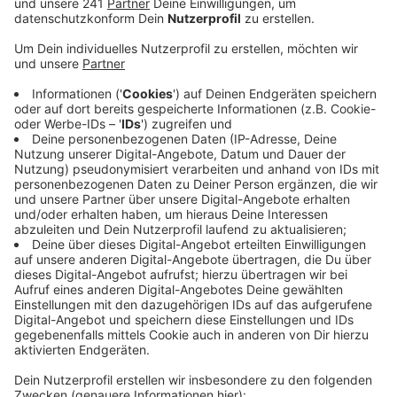
Veröffentlicht:
Mittwoch, 16.08.2023 06:21
Anzeige
Daher lautet der Appell: Impfen lassen. Impfstoff
werde ab Semptember geliefert und sollte
ausreichend vorhanden sein, so die Apotheker.
Allerdings sind Antibiotika für bakterielle Folge-
Erkrankungen einer Grippe - wie Lungen-Entzündungen
- sehr knapp und aktuell geht man auch zum Winter hin
nicht von einer Entspannung aus. Umso wichtiger sind
deswegen die Grippe-Impfungen in diesem Jahr, umso
mehr desto besser. Man müsse vorbereitet in die
Saison starten.
Vorbote ist bereits jetzt die Südhalbkugel, besonders
in Australien steigen die Fallzahlen rasant an. Das ist
üblicherweise ein sicheres Alarmzeichen für uns.