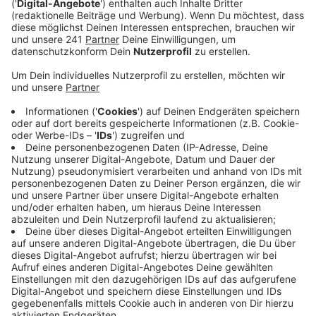
Veröffentlicht:
Freitag, 02.02.2024 00:00
Anzeige
Comedy
Atze Schröders Kaltstart 24: "Dschungelcamp
endet"