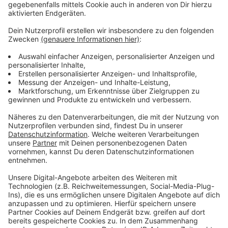
Podcast
Anzeige
Was macht der Künstler eigentlich, wenn er nicht auf
der Bühne oder vor der Kamera steht? Hier erfahren
wir es. Im Podcast "
Wat ne Woche
" erzählt Atze
Schröder die schönsten Geschichten, die lustigsten
Anekdoten, intime Geständnisse und haut natürlich
seine Lieblingspromis in die Pfanne, so wie wir ihn
kennen und lieben. Atze Schröder und sein ganz
persönlicher Wochenrückblick - so privat wie noch nie,
so lustig wie immer.
Anzeige
Anzeige