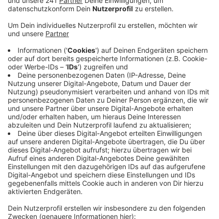
Veröffentlicht:
Montag, 12.10.2020 11:52
Anzeige
Die Nachfrage nach Grippeimpfungen sei in diesem
Jahr aufgrund der Coronapandemie und der
Empfehlungen aus der Politik größer als sonst. Auch
kämen die Nachfragen viel früher als in den
vergangenen Jahren. Hausärzte und Apotheken haben
weitere Impfdosen bestellt, sie rechnen ab Ende
Oktober mit Nachschub. Laut Pick mache es Sinn sich
bei seiner Apotheke auf eine Warteliste setzen zu
lassen. Eine Impfung ist vor allem für chronisch Kranke
und Menschen über 60 ratsam. Durch Abstandhalten
und das Tragen einer Mund-Nase-Maske kann man sich
auch wirksam gegen Grippeviren schützen.