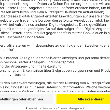
Untergebracht sind die 11- bis 15-Jährigen bei Gast-
der Integrierten Gesamtschule Paffrath.
Der Besuch soll den Kindern und Jugendlichen eine 
die Deutsch-Ukrainische Freundschaft stärken, sagt
Partnerschafts-Vereins Butscha, der den Aufenthalt
Für die Kinder sind viele Ausflüge und Aktivitäten in
Programm stehen unter anderem Stadtführungen dur
Ausflug zum Kölner Dom.
Seit über drei Jahren besteht die Städte-Partnersc
sich die Stadt Bergisch Gladbach und der Partnersch
Butscha trotz schwieriger Umstände aufrechtzuerha
Anzeige