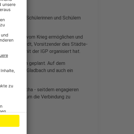
Familien von Schülerinnen und Schülern
kurze Auszeit vom Krieg ermöglichen und
 Arne Meinhardt, Vorsitzender des Städte-
 zusammen mit der IGP organisiert hat.
 unserer Region geplant. Auf dem
ch Bergisch Gladbach und auch ein
haft mit Butscha - seitdem engagieren
afts-Verein, um die Verbindung zu
lten.