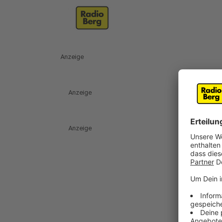
Anzeige
Anzeige
Anzeige