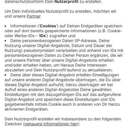
Anzeige
Die 33-Jährige war gegen 21:15 Uhr von Bensberg auf
der Overather Straße Richtung Untereschbach
unterwegs gewesens als sie in einer Kurve von der
nassen Straße abkam, gegen mehrere Bäume prallte
und schließlich fünf Meter tiefer eingeklemmt in ihrem
Auto in einer Böschung liegengeblieben. Zwei Zeugen
hatten nach einem lauten Knall das Auto gesucht und
in der Böschung entdeckt. Mit Kettensägen musste
die Feuerwehr zu dem Auto durchkommen. Nach
dreißig Minuten konnte die eingeklemmte Fahrerin aus
dem Auto gerettet werden.
Anzeige