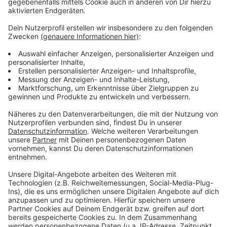
zehnte Titel für den Rekordmeister.
Mit dem TV Refrath, Deutscher Meister 2017, war
auch der zweite Bergische Bundesligist beim Final
Four am Start. Der BCW hat mit dem Turnier sein
zehnjähriges Jubiläum gefeiert. Die Badminton-
Bundesliga hat mit dem Endspiel in Wipperfürth ihre
50. Saison beendet.
Halbfinals:
BC Wipperfeld - SC Union Lüdinghausen 4:1
BC Bischmisheim - TV Refrath 4:1
Finale:
BC Wipperfeld - BC Bischmisheim 1:4
Anzeige