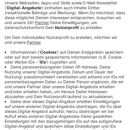
Veröffentlicht:
Sonntag, 20.06.2021 17:06
Anzeige
Erstmals hatte der BCW das Final Four ausgerichtet.
Knapp hundert Zuschauer bejubelten in der Voss-
Arena hochklassigen Sport, spektakuläre Ballwechsel
und spannende Matches.
Im Mittelpunkt stand der gebürtige Wipperfürther
Nationalspieler Mark Lamsfuß, Eigengewächs des
BCW. Er wird bei den Olympischen Sommrspielen in
Tokio für Deutschland in gleich zwei Diziplinen an den
Start gehen. Seine jeweiligen Partner im Mixed Isabel
Herttrich und im Doppel Marvin Seidel waren am
Wochenende seine Gegner in Reihen des neuen
Deutschen Meisters aus dem Saarland. Es war der