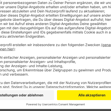
Anzeige
TV Rafrath - TSV Neuhausen 5:2
BC Wipperfeld - TSV Freystadt 5:2
In der Tabelle ist Refrath mit 15 Punkten zweiter, Wip
Anzeige