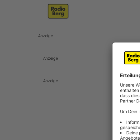
Anzeige
Anzeige
Anzeige