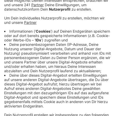
kontrolliert.
Veröffentlicht:
Mittwoch, 23.04.2025 06:33
Anzeige
Rund 62 Kilometer haben die Verantwortlichen dabei
vor der Brust und das alle 15 Monate. Unter anderem
gehören dazu auch Teile des Lerbacher Waldes. Hier
hatte es zuletzt an den Wegen Fällaktionen gegeben,
die für Unmut gesorgt haben. Mittlerweile hat es
Gespräche mit dem Naturschutzbeirat über die schon
erfolgten und anstehenden Maßnahmen dort gegeben,
sagt die Stadt – die Zusammenarbeit soll nun
intensiviert werden. Generell lässt die Stadt nur dann
Bäume fällen, wenn es nicht anders geht – dabei
stehen immer die öffentliche Sicherheit aber auch die
Gesundheit des Waldes im Fokus. Wenn ein Baum mit