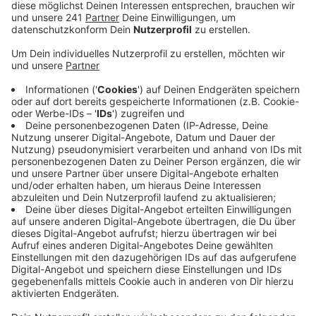
Veröffentlicht:
Freitag, 29.04.2022 21:30
Anzeige
In der Freiburger Uni-Halle unterlagen die Lions
deutlich mit 65:95. Damit haben sie kein erhofftes
fünftes Spiel am Sonntag zu Hause in Herkenrath
erzwungen und verloren die Serie um den Titel mit 1:3.
Entscheidend war das zweite Viertel, in dem die Lions
mit 10:36 untergingen.
Gladbach hatte als Aufsteiger überraschend die
Bundesliga-Hauptrunde als erster abgeschlossen.
Finale, Best of five
Rheinland Lions - USC Freiburg 69:59