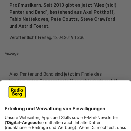
Profimusikern. Seit 2013 gibt es jetzt "Alex (sic!)
Panter und Band", bestehend aus Axel Potthoff,
Fabio Nettekoven, Pete Coutts, Steve Crawford
und Astrid Foerst.
Veröffentlicht:
Freitag, 12.04.2019 15:36
Anzeige
Alex Panter und Band sind jetzt im Finale des
bundesweiten Songcontests "Landwirtschaft rockt".
Den Wettbewerb hat der Landwirtschaftsverlag
Münster zusammen mit dem Musiker Henning Wehland
(H-Blockx, Söhne Mannheims) ins Leben gerufen, um
zu zeigen: das Landleben rockt!
Anzeige