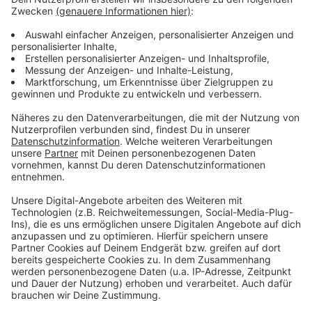
Zustimmung, um den YouTube
Video-Service zu laden!
Wir verwenden einen Service eines
Drittanbieters, um Videoinhalte
einzubetten. Dieser Service kann
Daten zu Ihren Aktivitäten
sammeln. Bitte lesen Sie die
Details durch und stimmen Sie der
Nutzung des Service zu, um dieses
Video anzusehen.
Mehr Informationen
Gedreht auf seinem Hof: Es geht um eine
Liebesgeschichte einer Freundin von Axel, aka. "Alex"
Akzeptieren
Anzeige
powered by
Usercentrics Consent
Management Platform
Eure Stimme für Alex Panter und Band