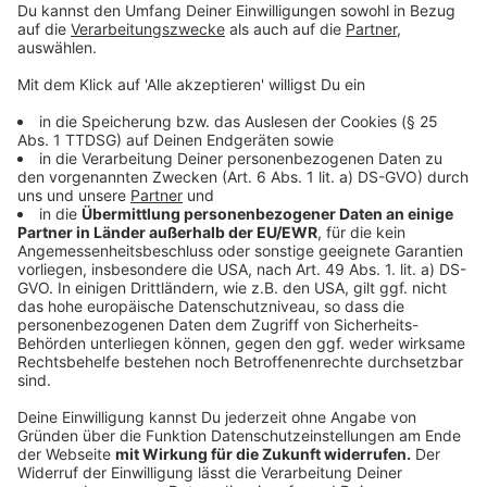
Anzeige
Wer den Songcontest jetzt gewinnt und am Ende, am
15. Juni 2019, als Vorband von Henning Wehland auf
dem Flugplatz Borkenberge bei Lüdinghausen
auftreten darf, das entscheidet auch ihr. Noch bis zum
30. April 2019 könnt ihr für Alex Panter und Band
abstimmen, wenn sie euch überzeugt haben.
Das geht hier:
www.landwirtschaftrockt.de
Mehr Informationen zu Alex Panter und Band
gibt es
auch hier.
Anzeige