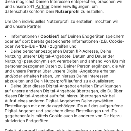
Unter den ersten Dreien von über 80
Bewerbern
Anzeige
Über 80 Leute vom Land aus ganz Deutschland haben
sich beworben und bei "Landwirtschaft rockt"
mitgemacht. Die Jury, in der u.a. auch Henning Wehland
sitzt, hat drei Finalisten ausgewählt. Dabei sind auch
der Marienheider Axel Potthoff alias Alex Panter und
Band mit dem Song "All Over Again".
Anzeige
Wir benötigen Ihre