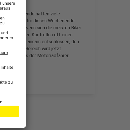
enen Wochenende hätten viele
ählt und auch für dieses Wochenende
artet. Auch wenn sich die meisten Biker
 haben, hätten Kontrollen oft einen
 und Kreis gemeinsam entschlossen, den
imieren. Der Bereich wird jetzt
as Verständnis der Motorradfahrer.