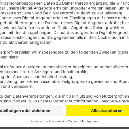
Grund ist die Corona-Pandemie: Bereits am vergang
Motorradfahrer den Parkplatz als Pausenpunkt gew
wurde auf Grund des Wetters ein großer Ansturm erw
zuletzt an die Vorgaben zum Corona-Schutz gehalten
kritischen Andrang gezeigt. Daher haben sich Stadt
Treff dicht zu machen um das Infektionsrisiko zu min
eingezäunt. Bürgermeister Persian hofft dabei auf d
Anzeige