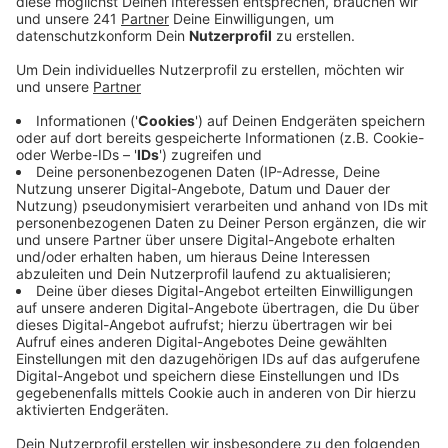
interessiert sind.
Veröffentlicht:
Mittwoch, 29.03.2023 16:20
Anzeige
Bergisch Gladbach muss dringend nachhaltige
Energiequellen ausbauen, so die BEG, aber anstatt das
große Konzerne machen zu lassen, will eine Bürger-
Energie-Genossenschaft selbst tätig werden. Durch
den Erwerb von Anteilen ist jedes Mitglied Teilhaber
am Geschäftsbetrieb, also am Klimaschutz.
Wesentliches Ziel der BEG wird es sein,
Photovoltaikanlagen und Windenergieanlagen zu
bauen, zu unterhalten und zu verpachten. Die
sogenannte BürgerEnergie Bergisch Gladbach eG soll
jetzt im Frühjahr auch offiziell gegründet werden.