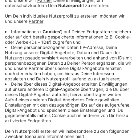
Veröffentlicht:
Dienstag, 22.02.2022 11:34
Anzeige
Für das Feiern in Kneipen und anderen Innenräumen ist
demnach auch für geboosterte Jecken ein aktueller
negativer Corona-Test nötig. Außerdem verbietet die
Stadtverwaltung den Alkoholausschank außerhalb von
Gaststätten. Auch die Mitnahme von Getränken nach
draußen ist nicht erlaubt. Die Stadt will so
Menschenansammlungen im Umfeld verhindern.
Biergärten dürfen aber genutzt werden. Die Regeln
werden nach Angaben der Stadt von den Gastronomen
durch den Einsatz von Security durchgesetzt.
Außerdem werde der Ordnungsdienst der Stadt
verstärkt im Einsatz sein.