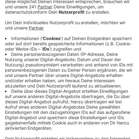
Anzeige
Bürgermeister Stein fürchtet, dass der Zustrom an
Schutzsuchenden aus der Ukraine weiter zunehmen
wird.
Stein hat seine Befürchtung jetzt auch in einem
Schreiben an NRW-Ministerpräsident Wüst geäußert.
Die Stadt geht davon aus, dass in den kommenden
Wochen bis zu 220 weitere ukrainische Geflüchtete
nach Bergisch Gladbach kommen werden. Deshalb
sollen jetzt zusätzliche Unterbringungen geschaffen
werden.
Aktuell sind in Bergisch Gladbach etwas über 1.100
Geflüchtete aus der Ukraine untergebracht – davon
über 480 in städtischen Unterkünften, fast 620 bei