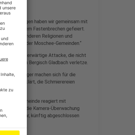
or wenigen Tagen haben wir gemeinsam mit
amadan mit dem Fastenbrechen gefeiert.
t, wie alle anderen Religionen und
 an der Seite der Moschee-Gemeinden.“
e Tat als widerwärtige Attacke, die nicht
mmenleben in Bergisch Gladbach verletze.
 Auch viele Bürger machen sich für die
r bereit erklärt, die Schmierereien
e Moschee-Gemeinde reagiert mit
nter anderem die Kamera-Überwachung
t geöffnet war, künftig abgeschlossen