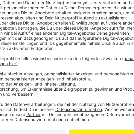
Anzeige
Bürgermeister Stein schreibt zum Beispiel: „Noch v
unseren islamischen Brüdern und Schwestern den R
Die muslimischen Gemeinden gehören zu unserer Stad
Konfessionen. Wir stehen fest und freundschaftlich
Der Vorsitzende des Integrationsrates bezeichnet di
nur die Gemeinde treffe, sondern das gesamte Zusa
Doch nicht nur in der Politik ist die Solidarität groß:
Moschee-Gemeinde stark. Unter anderem hat sich eine
schnell, fachmännisch und kostenlos zu beseitigen.
Derweil ermittelt der Staatsschutz in dem Fall. Di
verschärften Sicherheits-Maßnahmen und weitet u
aus. Außerdem soll das Eingangstor, das bisher meis
werden.