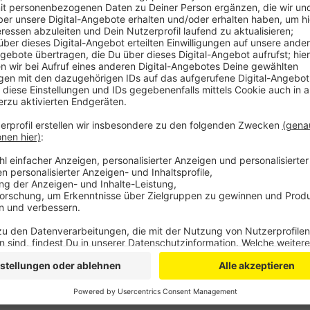
Anzeige
Für die Schäden soll die Baufirma verantwortlich sein.
außergerichtlichen Vergleichsverfahren. Zu dem Guta
Die Pflastersteine, die das alte Kopfsteinpflaster v
Gladbachern für Ärger. Sie sind teils beschädigt, di
wackeln.
Anzeige