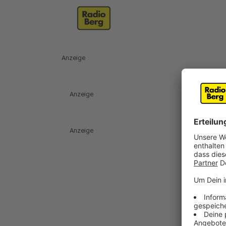
Anzeige
Anzeige
Anzeige