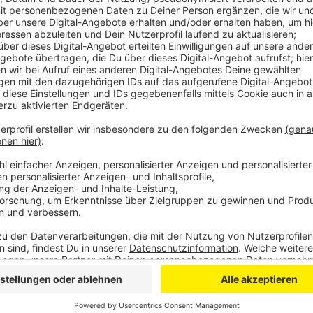
Der Grund: Die Aufnahme der Geflüchteten sei mit 
Kosten aufzufangen, zahle die Stadt 80 Euro pro M
gelte allerdings nur, wenn die geflüchteten Mensche
Anspruch auf das Geld hat kann sich bei der Stadt B
gastgeber-ukraine@stadt-gl.de melden.
Für die Anmeldung werden folgende Informationen b
Name des Wohnungsgebenden
Kontakdaten
Adresse
Bankverbindung (IBAN und BIC)
Name/n und Anzahl der aufgenommenen Person
Datum der Aufnahme und ggfs. Beendigung der 
Anzeige