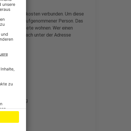
höheren Nebenkosten verbunden. Um diese
onat und pro aufgenommener Person. Das
n nicht zur Miete wohnen. Wer einen
ergisch Gladbach unter der Adresse
enötigt:
/en
Unterbringung