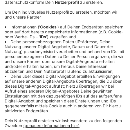
Anzeige
Außerdem sollen bei sämtlichen laufenden Projekten
mit der Ausnahme von Schulen, Straßen und der
Entwicklung des Zanders-Areals Kosten gespart
werden. Laut Bergisch Gladbachs Bürgermeister
Marcel Kreutz steht die Stadtverwaltung damit vor
einer großen Herausforderung: die Stadtverwaltung
hatte ursprünglich vorgeschlagen, den Hebesatz der
Grundsteuer B um 100 Prozentpunkte anzuheben, das
hätte ein Plus von vier Millionen Euro in die Stadtkasse
gespült. Den Vorschlag hatte der Rat mit
Unterstützung der AfD und der Bürgerpartei
abgelehnt.
Anzeige