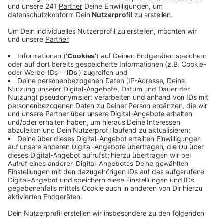
fertig sein. Auf 1.500 Quadratmetern sollen
zahlreiche hochmoderne OP-Säle entstehen - für
stationäre und ambulante Eingriffe.
Veröffentlicht:
Mittwoch, 07.05.2025 13:16
Anzeige
Das OP-Zentrum wird eins der modernsten in ganz
NRW - es stellt die Weichen für die Zukunft des EVK.
Es wird ins Hauptgebäude und das angrenzende
Ärztehaus eins einziehen. Unter anderem wird es einen
speziellen Robotik OP geben - auch ein Hybrid-OP für
die Gefäß-Chirurgie ist geplant.
So soll das Zentrum ein Gewinn für das Personal und
die Patienten sein: Durch die neuen Strukturen werden
Abläufe schneller und Wege sowie Wartezeiten kürzer.