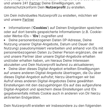
und Obdachlose im Stadtgebiet mit warmer
Kleidung, heißen Getränken und Lebensmitteln. Der
Verein berichtet, dass das Angebot auch dieses
Jahr gut genutzt wurde.
Veröffentlicht:
Donnerstag, 27.03.2025 15:41
Anzeige
Spenden und Ehrenamtliche benötigt
Anzeige
Ohne Spenden läuft nichts, und der Verein ist weiterhin
auf ehrenamtliche Fahrer angewiesen, die Touren
fahren. Ab dem 1. April 2025 startet der Sommerbus,
das Pendant zum Kältebus. Bei heißen Temperaturen