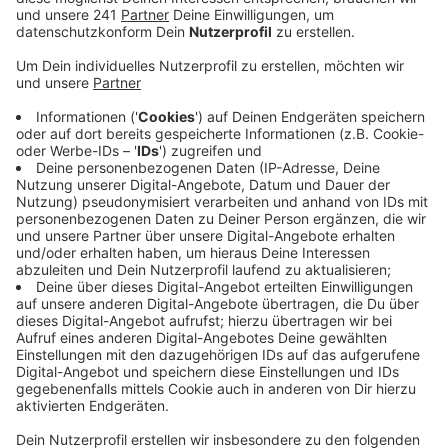
Veröffentlicht:
Donnerstag, 26.02.2026 07:18
Anzeige
Am Mittwoch ist auch offiziell der Startschuss für ein
weiteres Ausbau-Projekt gefallen. Die Firma Hochtief
baut an 36 Standorten neue Ladesäulen mit 72
Ladepunkten. Vierzehn Säulen sind bereits in Betrieb,
die restlichen sollen in den kommenden Wochen
folgen.
Das Besondere: Die Säulen werden da gebaut, wo sie
gebraucht werden – zum Beispiel in Wohngebieten, in
denen viele E-Autos zugelassen sind. Dafür hat das
Unternehmen auf Analysen zurückgegriffen. Die
Säulen sind einfach zu Nutzen: Bezahlen kann man per
App, Ladekarte oder QR-Code mit Kreditkarte.