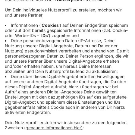
Anzeige
Langfristig prüft die Stadt, ob dort eine neue
Grundschule gebaut werden kann. Die Abriss-Arbeiten
werden noch vom bisherigen Eigentümer beauftragt.
Die Stadt übernimmt das Grundstück erst vollständig,
wenn das Gelände geräumt und frei von Altlasten ist.
Ob und wie das Gelände später dann bebaut wird, ist
noch nicht bekannt. Anwohner sollen über die weiteren
Schritte informiert werden, heißt es aus Bergisch
Gladbach.
Anzeige